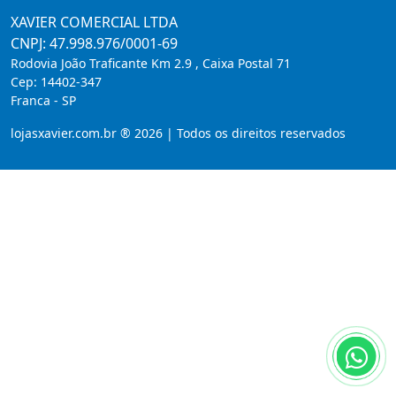
XAVIER COMERCIAL LTDA
CNPJ: 47.998.976/0001-69
Rodovia João Traficante Km 2.9 , Caixa Postal 71
Cep:
14402-347
Franca
-
SP
lojasxavier.com.br ® 2026 | Todos os direitos reservados