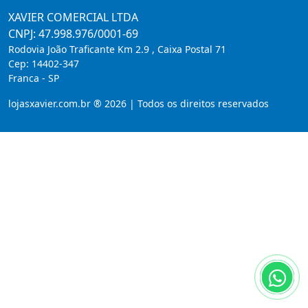
XAVIER COMERCIAL LTDA
CNPJ: 47.998.976/0001-69
Rodovia João Traficante Km 2.9 , Caixa Postal 71
Cep:
14402-347
Franca
-
SP
lojasxavier.com.br ® 2026 | Todos os direitos reservados