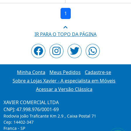
100% MDF pés de madeira
100% MDF pés de madeira
maciça Branca
maciça Branca
1
IR PARA O TOPO DA PÁGINA
Minha Conta
Meus Pedidos
Cadastre-se
Sobre a Lojas Xavier - A especialista em Móveis
Acessar a Versão Clássica
XAVIER COMERCIAL LTDA
CNPJ: 47.998.976/0001-69
Rodovia João Traficante Km 2.9 , Caixa Postal 71
Cep:
14402-347
Franca
-
SP