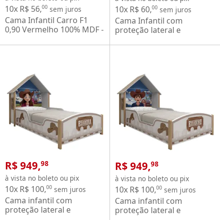
10x R$ 56,
00
10x R$ 60,
00
sem juros
sem juros
Cama Infantil Carro F1
Cama Infantil com
0,90 Vermelho 100% MDF -
proteção lateral e
Gelius
cabeceira casinha casinha
Gelius 100% MDF - Pink
Ploc
R$ 949,
R$ 949,
98
98
à vista no boleto ou pix
à vista no boleto ou pix
10x R$ 100,
00
10x R$ 100,
00
sem juros
sem juros
Cama infantil com
Cama infantil com
proteção lateral e
proteção lateral e
cabeceira Gelius Boiadeira
cabeceira Gelius Boiadeiro