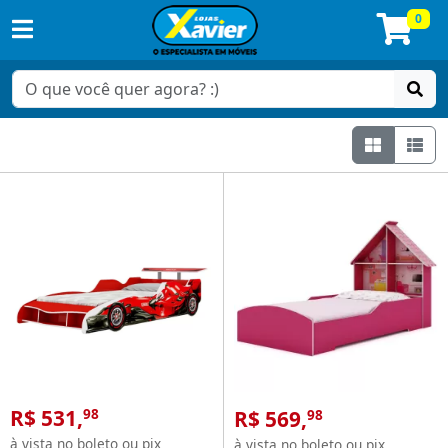
0
Grade
Lis
Camas
Infantil
R$ 531,
R$ 569,
98
98
à vista no boleto ou pix
à vista no boleto ou pix