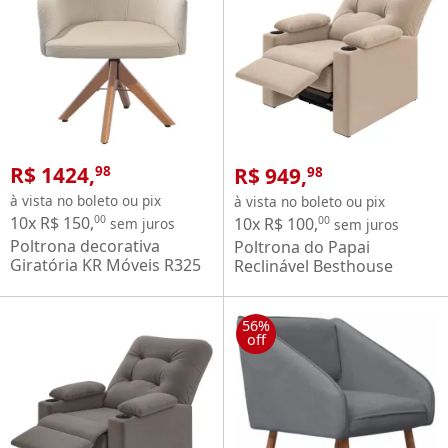
R$ 1424,
R$ 949,
98
98
à vista no boleto ou pix
à vista no boleto ou pix
10x R$ 150,
00
10x R$ 100,
00
sem juros
sem juros
Poltrona decorativa
Poltrona do Papai
Giratória KR Móveis R325
Reclinável Besthouse
de Madeira Maciça
Coimbra Columbia com
encosto em espuma D28
porta-copos nos braços
tecido Blouche Bege
em tecido suede veludo
56%
off
capuccino