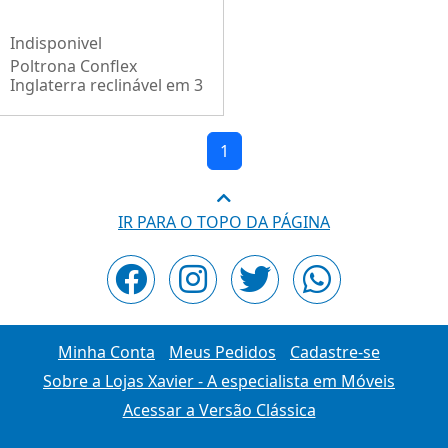
Indisponivel
Poltrona Conflex
Inglaterra reclinável em 3
posições em tecido linho
grafite corano Preto
1
IR PARA O TOPO DA PÁGINA
Minha Conta
Meus Pedidos
Cadastre-se
Sobre a Lojas Xavier - A especialista em Móveis
Acessar a Versão Clássica