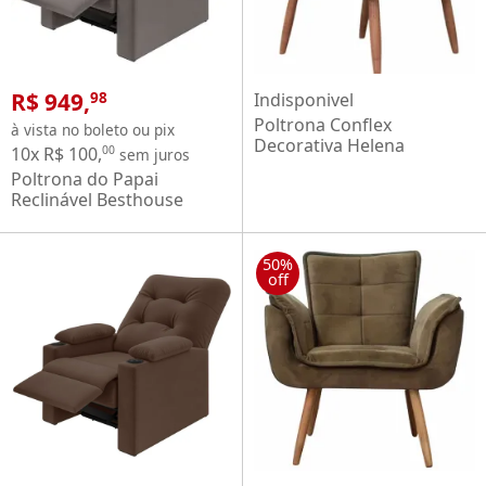
R$ 949,
Indisponivel
98
Poltrona Conflex
à vista no boleto ou pix
Decorativa Helena
10x R$ 100,
00
sem juros
confortável estofada
Poltrona do Papai
Grafite pés palito de
Reclinável Besthouse
madeira maciça
Coimbra Columbia com
porta-copos nos braços
em tecido suede veludo
50%
off
cinza