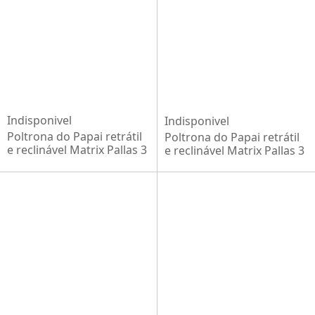
Indisponivel
Indisponivel
Poltrona do Papai retrátil
Poltrona do Papai retrátil
e reclinável Matrix Pallas 3
e reclinável Matrix Pallas 3
posições em tecido
posições em tecido Suede
sintético Preto
Cinza