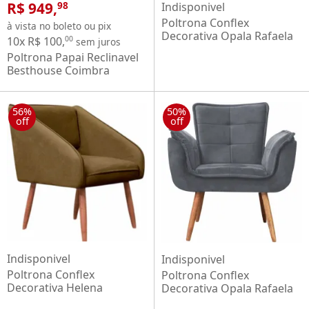
R$ 949,
Indisponivel
98
Poltrona Conflex
à vista no boleto ou pix
Decorativa Opala Rafaela
10x R$ 100,
00
sem juros
confortável estofada
Poltrona Papai Reclinavel
Chocolate pés palito de
Besthouse Coimbra
madeira maciça
Columbia com porta-
copos tecido suede veludo
Marrom
56%
50%
off
off
Indisponivel
Indisponivel
Poltrona Conflex
Poltrona Conflex
Decorativa Helena
Decorativa Opala Rafaela
confortável estofada
confortável estofada