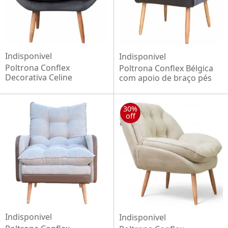
Indisponivel
Indisponivel
Poltrona Conflex
Poltrona Conflex Bélgica
Decorativa Celine
com apoio de braço pés
confortável almofadada
palito de madeira maciça
Grafite pés de palito
em tecido compose
madeira maciça
Grafite Preto
30%
off
Indisponivel
Indisponivel