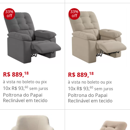
em tecido compose
Marrom
capuccino caramelo
33%
33%
off
off
R$ 889,
R$ 889,
18
18
à vista no boleto ou pix
à vista no boleto ou pix
10x R$ 93,
60
10x R$ 93,
60
sem juros
sem juros
Poltrona do Papai
Poltrona do Papai
Reclinável em tecido
Reclinável em tecido
Suede Veludo Estoril -
Suede Veludo Estoril –
Cinza
Capuccino