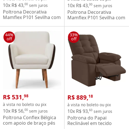
10x R$ 43,
00
10x R$ 43,
00
sem juros
sem juros
Poltrona Decorativa
Poltrona Decorativa
Mamflex P101 Sevilha com
Mamflex P101 Sevilha com
braço de alumínio em
braço de alumínio em
tecido Palmeira Floral
Tecido Cacau Suede Liso
Veludo
44%
33%
off
off
R$ 531,
R$ 889,
98
18
à vista no boleto ou pix
à vista no boleto ou pix
10x R$ 56,
00
10x R$ 93,
60
sem juros
sem juros
Poltrona Conflex Bélgica
Poltrona do Papai
com apoio de braço pés
Reclinável em tecido
palito de madeira maciça
Suede Veludo Estoril -