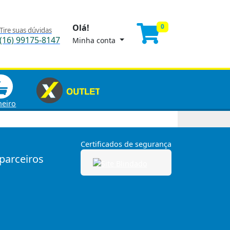
Olá!
0
Tire suas dúvidas
(16) 99175-8147
Minha conta
heiro
Certificados de segurança
 parceiros