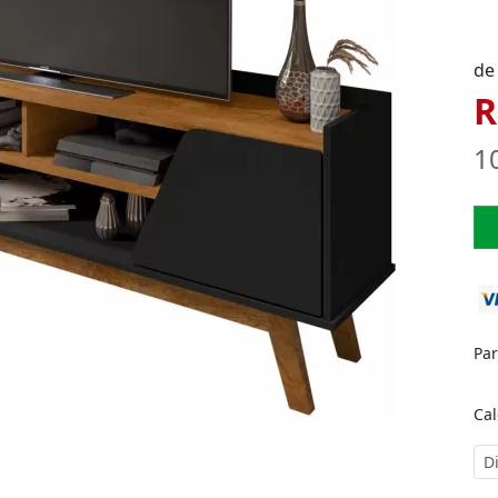
de
R
1
Pa
Cal