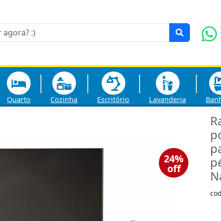
Quarto
Cozinha
Escritório
Lavanderia
Ban
R
p
p
24%
p
off
N
co