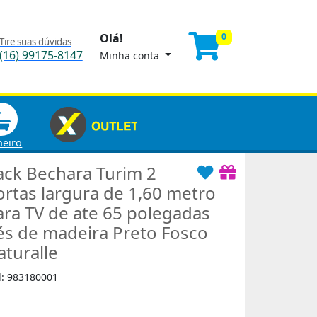
Olá!
0
Tire suas dúvidas
(16) 99175-8147
Minha conta
heiro
ack Bechara Turim 2
ortas largura de 1,60 metro
ara TV de ate 65 polegadas
és de madeira Preto Fosco
aturalle
d: 983180001