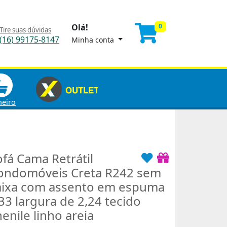
Olá!
0
Tire suas dúvidas
(16) 99175-8147
Minha conta
heiro
ofá Cama Retrátil
ondomóveis Creta R242 sem
aixa com assento em espuma
33 largura de 2,24 tecido
enile linho areia