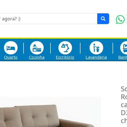
Quarto
Cozinha
Escritório
Lavanderia
Ban
S
R
c
D
ch