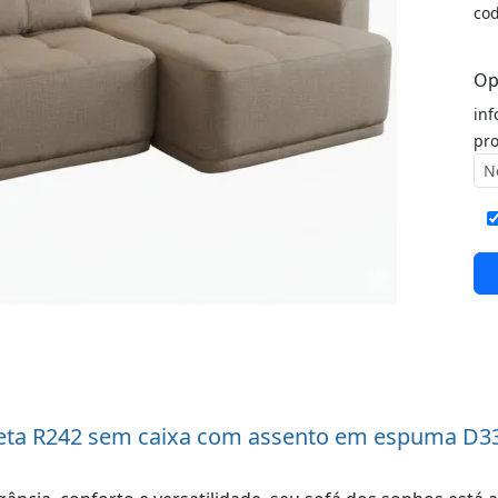
co
Op
inf
pro
ta R242 sem caixa com assento em espuma D33 la