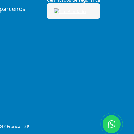
Certificados de segurança
 parceiros
347 Franca - SP