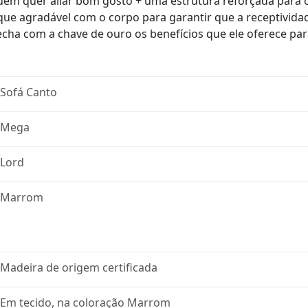
em quer aliar bom gosto + uma estrutura reforçada para o
que agradável com o corpo para garantir que a receptividade
echa com a chave de ouro os benefícios que ele oferece para
Sofá Canto
Mega
Lord
Marrom
Madeira de origem certificada
Em tecido, na coloração Marrom