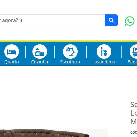
Quarto
Cozinha
Escritório
Lavanderia
Ban
S
L
M
co