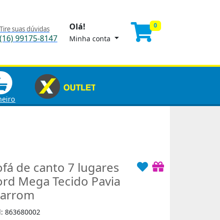
Olá!
0
Tire suas dúvidas
(16) 99175-8147
Minha conta
heiro
ofá de canto 7 lugares
ord Mega Tecido Pavia
arrom
d: 863680002