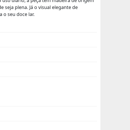
 uso diário, a peça tem madeira de origem
 seja plena. Já o visual elegante de
 o seu doce lar.