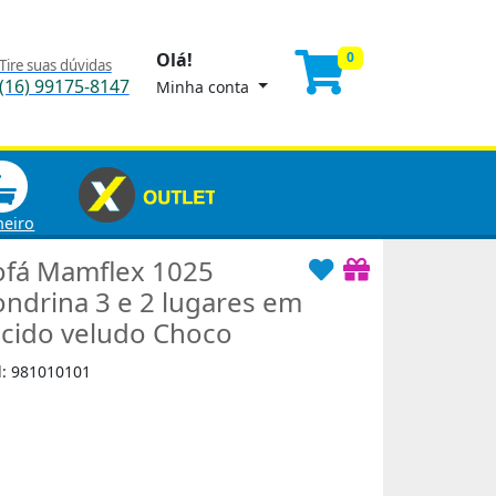
Olá!
0
Tire suas dúvidas
(16) 99175-8147
Minha conta
heiro
ofá Mamflex 1025
ondrina 3 e 2 lugares em
ecido veludo Choco
d: 981010101